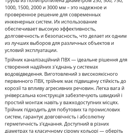
Трубы из полипропилена диаметром 250, 500, 750,
1000, 1500, 2000 и 3000 мм – это надежное и
проверенное решение для современных
инженерных систем. Их использование
обеспечивает высокую эффективность,
долговечность и безопасность, что делает их одним
из лучших выборов для различных объектов и
условий эксплуатации.
Трійник каналізаційний ПВХ — ідеальне рішення для
створення надійних з'єднань у системах
водовідведення. Виготовлений з високоякісного
первинного ПВХ, трійник має підвищену стійкість до
корозії та впливу агресивних речовин. Легка вага й
універсальна конструкція забезпечують швидкий і
простий монтаж навіть у важкодоступних місцях.
Трійник підходить для побутових та промислових
систем, гарантує довговічність і абсолютну
герметичність з’єднання. Доступний в різних
діаметрах та класичному сірому кольорі — оберіть