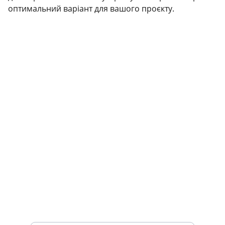
оптимальний варіант для вашого проєкту.
КОНТАКТИ
info@grandbudresursi.com
+3801234567890
ПІДТРИМКА
Ваш email для підписки