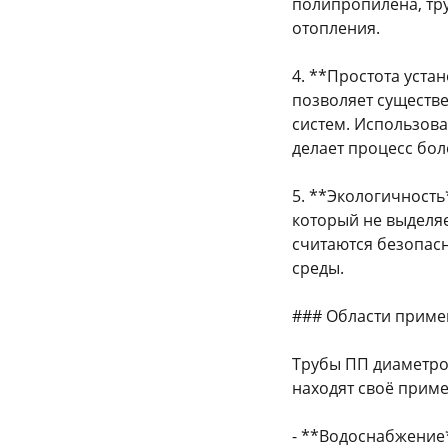
полипропилена, тру
отопления.
4. **Простота уста
позволяет существе
систем. Использов
делает процесс бол
5. **Экологичность
который не выделяе
считаются безопас
среды.
### Области прим
Трубы ПП диаметром 
находят своё приме
- **Водоснабжение*