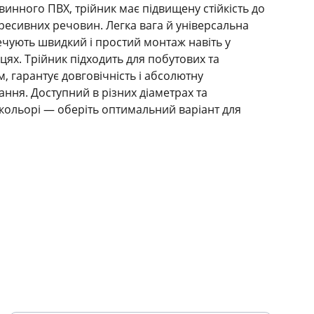
винного ПВХ, трійник має підвищену стійкість до
гресивних речовин. Легка вага й універсальна
ечують швидкий і простий монтаж навіть у
цях. Трійник підходить для побутових та
, гарантує довговічність і абсолютну
ання. Доступний в різних діаметрах та
кольорі — оберіть оптимальний варіант для
ПІДТРИМКА
Ваш email для підписки