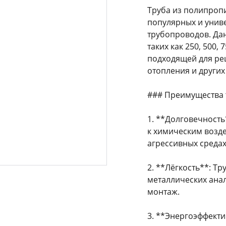
Труба из полипропи
популярных и унив
трубопроводов. Дан
таких как 250, 500, 
подходящей для ре
отопления и других
### Преимущества 
1. **Долговечност
к химическим возде
агрессивных средах
2. **Лёгкость**: Т
металлических анал
монтаж.
3. **Энергоэффекти