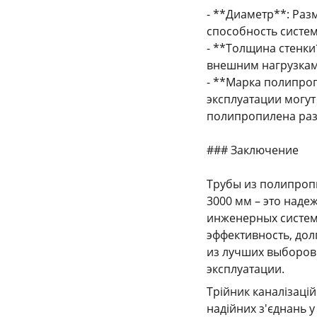
- **Диаметр**: Раз
способность систе
- **Толщина стенки
внешним нагрузкам
- **Марка полипроп
эксплуатации могут
полипропилена раз
### Заключение
Трубы из полипропил
3000 мм – это над
инженерных систем
эффективность, дол
из лучших выборов
эксплуатации.
Трійник каналізаці
надійних з'єднань 