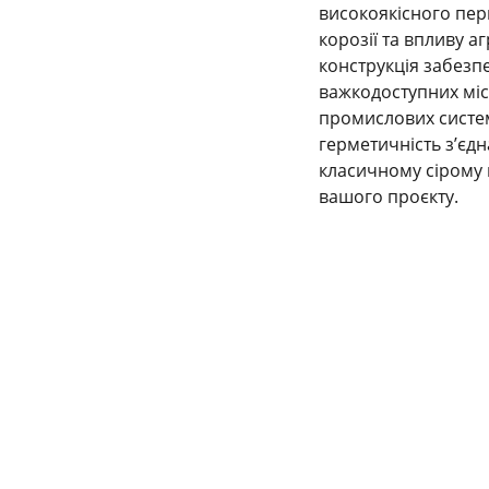
високоякісного пер
корозії та впливу а
конструкція забезп
важкодоступних міс
промислових систем
герметичність з’єдн
класичному сірому 
вашого проєкту.