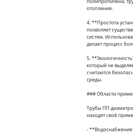
полипропилена, тру
отопления.
4. **Простота уста
позволяет существе
систем. Использов
делает процесс бол
5. **Экологичность
который не выделяе
считаются безопас
среды.
### Области прим
Трубы ПП диаметром 
находят своё приме
- **Водоснабжение*