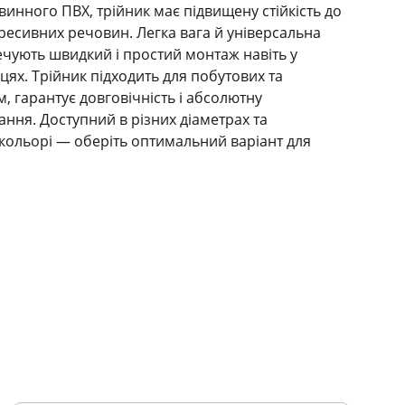
винного ПВХ, трійник має підвищену стійкість до
гресивних речовин. Легка вага й універсальна
ечують швидкий і простий монтаж навіть у
цях. Трійник підходить для побутових та
, гарантує довговічність і абсолютну
ання. Доступний в різних діаметрах та
кольорі — оберіть оптимальний варіант для
ПІДТРИМКА
Ваш email для підписки