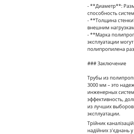
- **Диаметр**: Раз
способность систе
- **Толщина стенки
внешним нагрузкам
- **Марка полипроп
эксплуатации могут
полипропилена раз
### Заключение
Трубы из полипропил
3000 мм – это над
инженерных систем
эффективность, дол
из лучших выборов
эксплуатации.
Трійник каналізаці
надійних з'єднань 