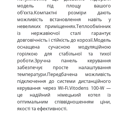
модель під площу вашого
об’єкта.Компактні розміри дають
можливість встановлення навіть у
невеликих приміщеннях.Теплообмінник
із нержавіючої сталі гарантує
довговічність і стійкість до корозії.Модель
оснащена сучасною модуляційною
горілкою для стабільної та тихої
роботи.Зручна панель керування
забезпечує просте налаштування
температури.Передбачена можливість
підключення до системи дистанційного
керування через Wi-Fi.Vitodens 100-W —
це надійний німецький котел із
оптимальним співвідношенням ціни,
якості та ефективності.