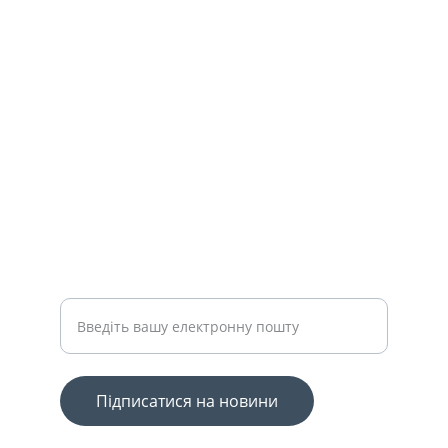
КОНТАКТИ
info@grandbudresursi.com
+3801234567890
ПІДТРИМКА
Ваш email для підписки
Підписатися на новини