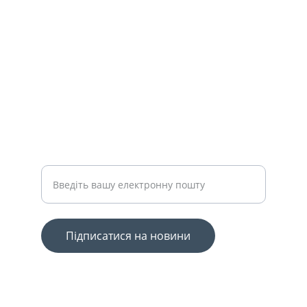
КОНТАКТИ
info@grandbudresursi.com
+3801234567890
ПІДТРИМКА
Ваш email для підписки
Підписатися на новини
© 2025. All rights reserved.