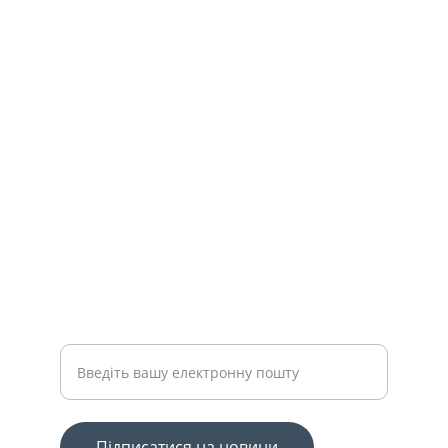
КОНТАКТИ
info@grandbudresursi.com
+3801234567890
ПІДТРИМКА
Ваш email для підписки
Підписатися на новини