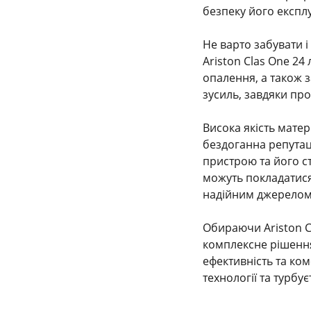
безпеку його експлу
Не варто забувати 
Ariston Clas One 24
опалення, а також 
зусиль, завдяки пр
Висока якість матер
бездоганна репутац
пристрою та його ст
можуть покладатися
надійним джерелом 
Обираючи Ariston Cl
комплексне рішення 
ефективність та ком
технології та турбу