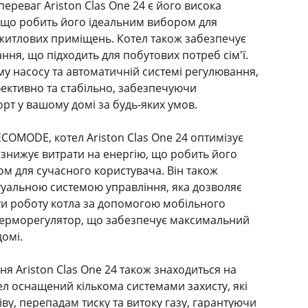
ереваг Ariston Clas One 24 є його висока
т, що робить його ідеальним вибором для
житлових приміщень. Котел також забезпечує
ня, що підходить для побутових потреб сім'ї.
у насосу та автоматичній системі регулювання,
ективно та стабільно, забезпечуючи
т у вашому домі за будь-яких умов.
ECOMODE, котел Ariston Clas One 24 оптимізує
 знижує витрати на енергію, що робить його
м для сучасного користувача. Він також
уальною системою управління, яка дозволяє
и роботу котла за допомогою мобільного
терморегулятор, що забезпечує максимальний
омі.
я Ariston Clas One 24 також знаходиться на
ел оснащений кількома системами захисту, які
ву, перепадам тиску та витоку газу, гарантуючи