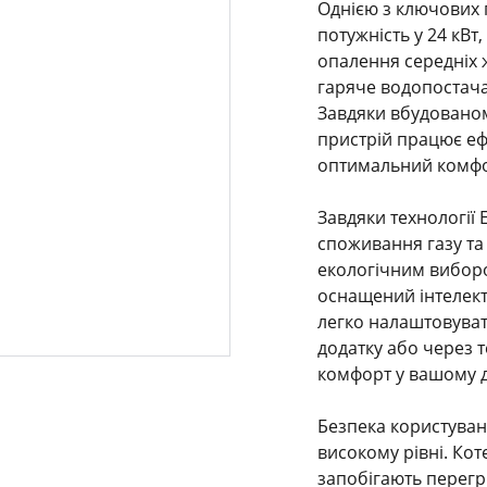
Однією з ключових п
потужність у 24 кВ
опалення середніх 
гаряче водопостачан
Завдяки вбудованом
пристрій працює еф
оптимальний комфор
Завдяки технології 
споживання газу та
екологічним виборо
оснащений інтелект
легко налаштовуват
додатку або через 
комфорт у вашому д
Безпека користуванн
високому рівні. Кот
запобігають перегрі