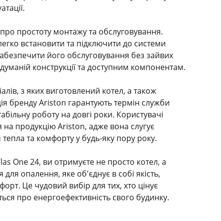
атації.
і про простоту монтажу та обслуговування.
 легко встановити та підключити до системи
забезпечити його обслуговування без зайвих
одуманій конструкції та доступним компонентам.
іалів, з яких виготовлений котел, а також
ія бренду Ariston гарантують термін служби
абільну роботу на довгі роки. Користувачі
 на продукцію Ariston, адже вона слугує
тепла та комфорту у будь-яку пору року.
as One 24, ви отримуєте не просто котел, а
для опалення, яке об'єднує в собі якість,
форт. Це чудовий вибір для тих, хто цінує
ється про енергоефективність свого будинку.